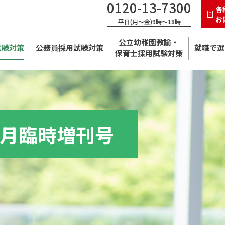
0120-13-7300
各
お
平日(月～金)9時～18時
公立幼稚園教諭・
試験対策
公務員採用試験対策
就職で選
保育士採用試験対策
8月臨時増刊号