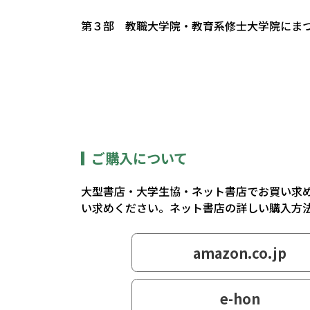
第３部 教職大学院・教育系修士大学院にま
第４部 大学院からのメッセージ
第５部 大学院からのご案内（PR）
表紙イラスト／純頃
表紙デザイン／ヤマシタツトム
ご購入について
表紙ロゴデザイン／長井 究衡
大型書店・大学生協・ネット書店でお買い求
い求めください。ネット書店の詳しい購入方
amazon.co.jp
e-hon