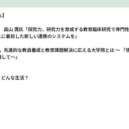
ら】
長 森山 潤氏「探究力，研究力を育成する教育臨床研究で専門
スに着目した新しい連携のシステムを」
え，先進的な教員養成と教育課題解決に応える大学院とは ～ 
通して～」
，どんな生活？