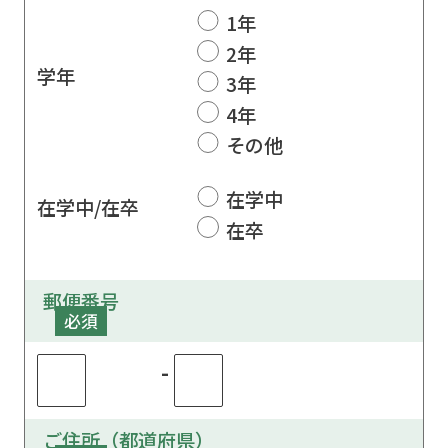
1年
2年
学年
3年
4年
その他
在学中
在学中/在卒
在卒
郵便番号
必須
-
ご住所（都道府県）