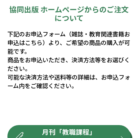
教採論作文添削ドキュメンタリー
協同出版 ホームページからのご注文
教育時事ゼミナール －GIGAスクール構想
について
釼持勉の“現場力”を鍛える
現職先生の１週間
下記のお申込フォーム（雑誌・教育関連書籍お
教採に出る教育時事・一般時事News
申込はこちら）より、ご希望の商品の購入が可
Headline Top3
能です。
藤平敦ゼミナール 事例で学ぶ“児童・生徒が
商品をお申込いただき、決済方法等をお選びく
育つ”働きかけ
ださい。
佐藤幹夫の“教育”はどこへ届くのか
可能な決済方法や送料等の詳細は、お申込フォ
エマープの夢
ーム内をご確認ください。
篠原清夫のマンガから学ぶ“学校教育”の社会学
教員志望者に読んでほしい今月の一冊
教職教養・一般教養 教採学力ステップアップ
ドリル
専門教養 教採学力ステップアップドリル
月刊「教職課程」
表紙イラスト／TAKA