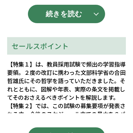
史と今
続きを読む
教採における学習指導要領
【特集２】
試験まで残り100日の学習スケジュール
教採までをプランニング 合格への必勝スケジ
セールスポイント
ュール！
合格ドキュメント200日 私はこうして合格し
【特集１】は、教員採用試験で頻出の学習指導
た！
要領。２度の改訂に携わった文部科学省の合田
合格者に聞きました！ 教採突破アンケート
哲雄氏にその哲学を語っていただきました。そ
【特集３】
れとともに、図解や年表、実際の条文を掲載し
特別支援教育＆人権教育のススメ
てそのおさえるべきポイントを解説します。
特別支援教育の現在と未来
【特集２】では、この試験の募集要項が発表さ
理解を深める！ 特別支援教育 丸わかり講座
れる中、今後のスケジュール立ての見本を３パ
人権教育の第一歩
ターンでご紹介。実際の合格した方へのインタ
【集中連載】
ビュー、合格者の４月以降の過ごし方、勉強の
小林昌美の 合格力養成道場 第７回