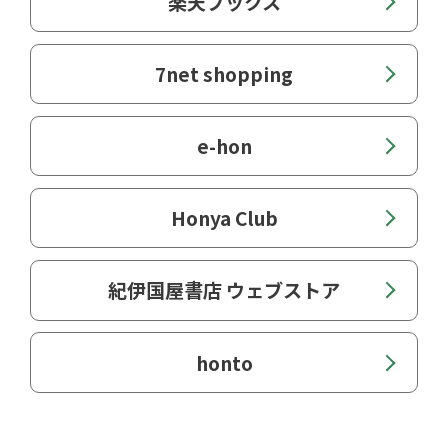
楽天ブックス
合格ドキュメント200日 私はこうして合格し
た！
7net shopping
合格者に聞きました！ 教採突破アンケート
【特集３】
特別支援教育＆人権教育のススメ
e-hon
特別支援教育の現在と未来 （はなし：東京学
芸大学教授 橋本創一先生）
理解を深める！ 特別支援教育 丸わかり講座
Honya Club
人権教育の第一歩 （はなし：明海大学客員教
授 釼持勉先生）
紀伊国屋書店 ウェブストア
【集中連載】
小林昌美の 合格力養成道場 第７回
2020年度 小貫英教育賞受賞者発表
honto
【連載】
特派員レポート
読み解き 文科省ニュース