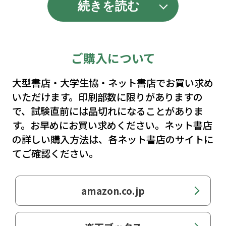
続きを読む
仕方などを掲載します。
そうか，きみは教員を目指すのか ＃31 辻
英之（NPO法人グリーンウッド代表）
【特集１】
ご購入について
君もこれで学習指導要領マスター！
文部科学省科学技術・学術政策局 科学技術・
大型書店・大学生協・ネット書店でお買い求め
学術総括官 合田哲雄氏に聞く
いただけます。印刷部数に限りがありますの
見開きでわかる 新・学習指導要領の教採的ポ
で、試験直前には品切れになることがありま
イント
す。お早めにお買い求めください。ネット書店
見開きでわかる 学習指導要領・教育改革の歴
の詳しい購入方法は、各ネット書店のサイトに
史と今
てご確認ください。
教採における学習指導要領
【特集2】
amazon.co.jp
試験まで残り100日の学習スケジュール
教採までをプランニング 合格への必勝スケジ
ュール！