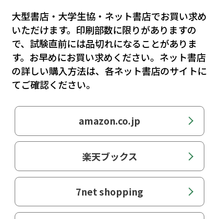
＜主な改正法令＞
学校教育法施行規則／公立の義務教育諸学校等
大型書店・大学生協・ネット書店でお買い求め
の教育職員の給与等に関する特別措置法（給特
いただけます。印刷部数に限りがありますの
法）／子ども・子育て支援法／自殺対策基本法
で、試験直前には品切れになることがありま
／児童虐待の防止等に関する法律／児童福祉法
す。お早めにお買い求めください。ネット書店
／他
の詳しい購入方法は、各ネット書店のサイトに
てご確認ください。
内容現在：2025年12月1日
amazon.co.jp
楽天ブックス
7net shopping