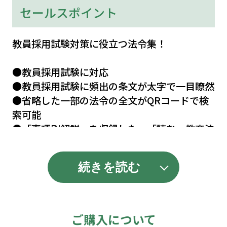
セールスポイント
教員採用試験対策に役立つ法令集！
●教員採用試験に対応
●教員採用試験に頻出の条文が太字で一目瞭然
●省略した一部の法令の全文がQRコードで検
索可能
●「事項別解説」を収録した、「読む」教育法
令集
続きを読む
多くの教員採用試験受験者から
「試験対策として使える、わかりやすい」と評
判の法令集です。
ご購入について