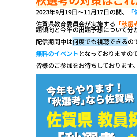
2023年9月19日～11月17日の間、
「
佐賀県教育委員会が実施する
「秋選
題傾向と今年の出題予想について分
配信期間中は
何度でも視聴できる
の
無料のイベント
となっておりますの
皆様のご参加をお待ちしております