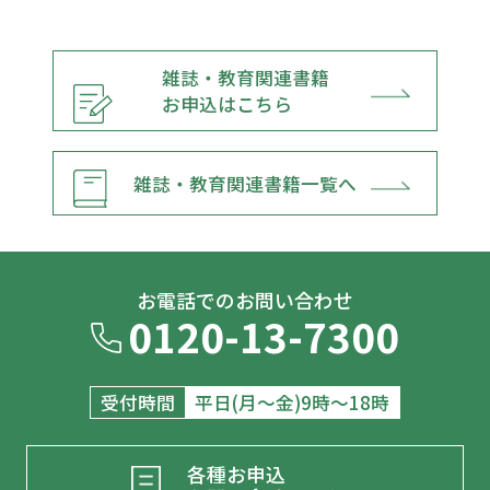
第２節 学校の先生という職業
雑誌・教育関連書籍
第３節 戦後の教師
お申込はこちら
第５章 教職の関する実務 教師の一日・教師
の一年
雑誌・教育関連書籍一覧へ
第１節 教師の一日、一年
第２節 学校という組織の運営
お電話でのお問い合わせ
0120-13-7300
第３節 教師のキャリア
受付時間
平日(月～金)9時～18時
第６章 教育の方法 多様な子どもたちの学び
に向けて
各種お申込