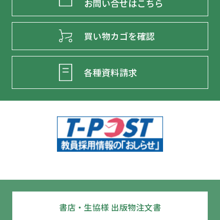
お問い合せはこちら
第１節 自らの授業経験を振り返る
買い物カゴを確認
第２節 授業づくりの基礎：授業を構成
する要素
各種資料請求
第３節 学習指導要領の位置づけと変遷
第４節 「主体的・対話的で深い学び」
を実現するための教育方法とＩＣＴ活用
第５節 授業のユニバーサルデザイン
第７章 教師の職務実態 授業のほかになにを
する？
書店・生協様 出版物注文書
第１節 学級経営