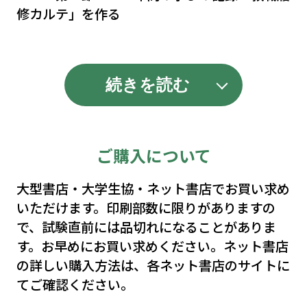
修カルテ」を作る
第３節 各章のダイジェスト―イントロ
ダクション
続きを読む
第１章 教師像の構築 大学・教職課程で学ぶ
ということ
ご購入について
第１節 大学生と「社会」―社会認識を
培うという大学での学び
大型書店・大学生協・ネット書店でお買い求め
いただけます。印刷部数に限りがありますの
第２節 職業を選択し、そのために準備
で、試験直前には品切れになることがありま
するということ
す。お早めにお買い求めください。ネット書店
の詳しい購入方法は、各ネット書店のサイトに
第３節 教師という職業世界への接近と
てご確認ください。
大学・教職課程