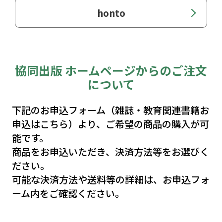
honto
第１節 教育とは？―教育の定義
第２節 教育における価値志向性という
難点
協同出版 ホームページからのご注文
について
第３節 他者に働きかける営みゆえの不
確実性
下記のお申込フォーム（雑誌・教育関連書籍お
申込はこちら）より、ご希望の商品の購入が可
第４節 教育の専門家としての教師
能です。
商品をお申込いただき、決済方法等をお選びく
第４章 教職の歴史的特質
ださい。
可能な決済方法や送料等の詳細は、お申込フォ
第１節 近代学校教育のはじまり―立身
ーム内をご確認ください。
出世の時代の到来