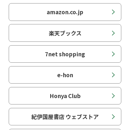
amazon.co.jp
第２章 職業としての教師 教師になるため
に、そしてなってから
楽天ブックス
第１節 教師へのパスポート：教員免
許・養成制度
7net shopping
第２節 教師になるためのハードル：教
員採用
e-hon
第３節 成長が求められる教師：研修
Honya Club
第４節 教師としての行動：服務義務
紀伊国屋書店 ウェブストア
第３章 教育指導の本質と意義 教職の面白さ
と難しさ