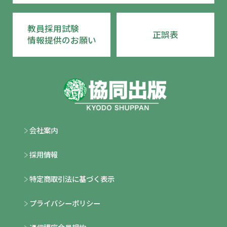
第２節 生徒指導
教員採用試験
正誤表
情報提供のお願い
第３節 進路指導
第４節 その他のさまざまな活動
第８章 教職の課題 教師の悩み
会社案内
第１節 現職教師はどんなことで悩んで
いるのか
採用情報
特定商取引法に基づく表示
第２節 社会の変化と教師の悩み
プライバシーポリシー
第３節 格差社会の進展と子供の貧困