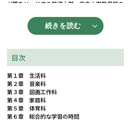
が国をリードする筑波大学，広島大学教員初の
コラボレーション企画でその最前線に迫る
・全巻，思考力・応用力を養う質問項目（Q）
続きを読む
と解答（A）で構成
教師を志す学生への学習テキストとして，また
実際に学校で子どもたちへ指導する教師，さら
目次
には教師を指導する立場にあるスクールリーダ
ー等教育に関わる全ての方のステップアップの
第１章 生活科
書として，自信を持ってお届けします。
第２章 音楽科
第３章 図画工作科
第４章 家庭科
第５章 体育科
第６章 総合的な学習の時間