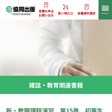
各種お申込
買い物カゴ
各種資料請求
メニュー
お問い合せ
雑誌・教育関連書籍
新・教職課程演習 第15巻 初等生